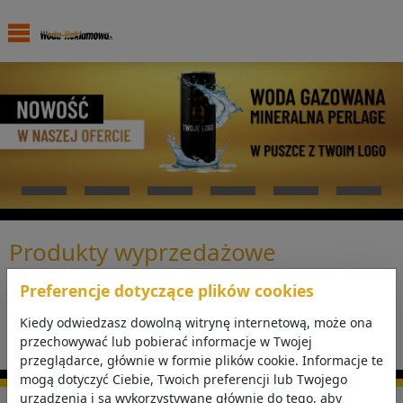
Menu
Produkty wyprzedażowe
Jesteś w: Informacje dodatkowe » Produkty wyprzedażowe
Preferencje dotyczące plików cookies
Niestety, ta kategoria nie zawiera produktów.
Zapraszamy do przejrzenia asortymentu w pozostałych
Kiedy odwiedzasz dowolną witrynę internetową, może ona
kategoriach.
przechowywać lub pobierać informacje w Twojej
przeglądarce, głównie w formie plików cookie. Informacje te
mogą dotyczyć Ciebie, Twoich preferencji lub Twojego
urządzenia i są wykorzystywane głównie do tego, aby